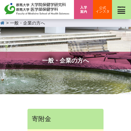
入学案内
公式
インスタ
HOME
>
一般・企業の方へ
一般・企業の方へ
寄附金