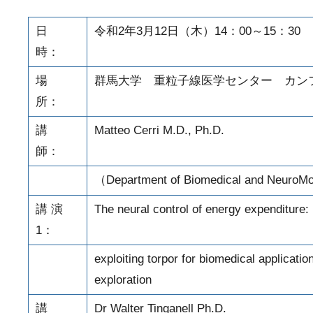
日
令和2年3月12日（木）14：00～15：30
時：
場
群馬大学 重粒子線医学センター カン
所：
講
Matteo Cerri M.D., Ph.D.
師：
（Department of Biomedical and NeuroM
講 演
The neural control of energy expenditure:
1：
exploiting torpor for biomedical applicati
exploration
講
Dr Walter Tinganell Ph.D.