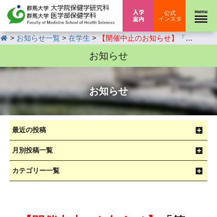
入学案内
公式
インスタ
HOME
>
>
>
お知らせ一覧
在学生
【開催中止のお知らせ】
「第9回重粒子線医理工連携セミナー」開催のお知らせ（3月12日(木)開催）
お知らせ
お知らせ
最近の投稿
月別投稿一覧
カテゴリー一覧