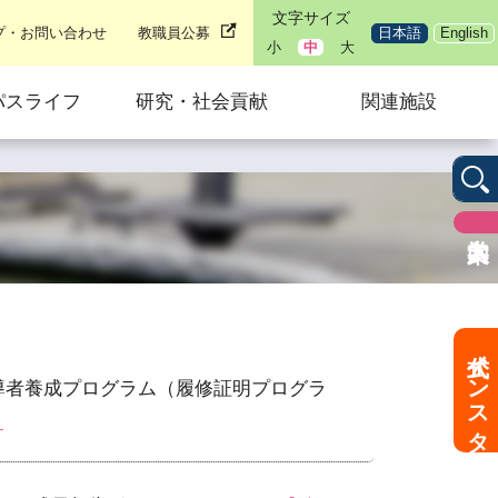
文字サイズ
プ・お問い合わせ
教職員公募
日本語
English
小
中
大
パスライフ
研究・社会貢献
関連施設
公式インスタ
指導者養成プログラム（履修証明プログラ
】