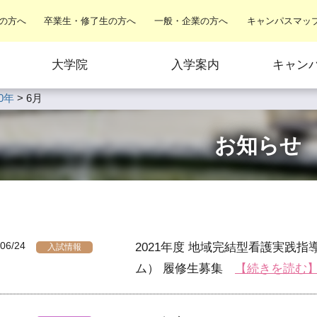
の方へ
卒業生・修了生の方へ
一般・企業の方へ
キャンパスマッ
大学院
入学案内
キャン
20年
>
6月
お知らせ
06/24
2021年度 地域完結型看護実践
入試情報
ム） 履修⽣募集
【続きを読む