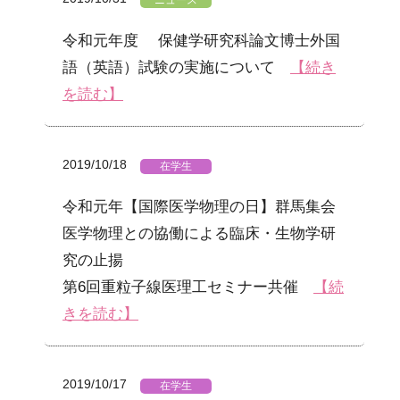
ニュース
令和元年度 保健学研究科論文博士外国
語（英語）試験の実施について
【続き
を読む】
2019/10/18
在学生
令和元年【国際医学物理の日】群馬集会
医学物理との協働による臨床・生物学研
究の止揚
第6回重粒子線医理工セミナー共催
【続
きを読む】
2019/10/17
在学生