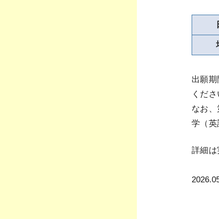
出願期
くださ
なお、
学（英
詳細は
2026.0