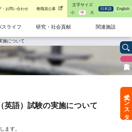
文字サイズ
プ・お問い合わせ
教職員公募
日本語
English
小
中
大
パスライフ
研究・社会貢献
関連施設
実施について
公式インスタ
学（英語）試験の実施について
します。