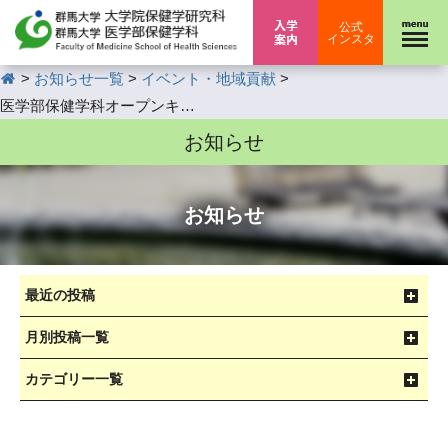
入学案内
公式
インスタ
HOME
>
>
>
お知らせ一覧
イベント・地域貢献
医学部保健学科オープンキャンパス：作業療法学専攻における高校生限定オンラインイベントの開催について
お知らせ
お知らせ
最近の投稿
月別投稿一覧
カテゴリー一覧