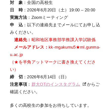
対 象
：全国の高校生
日 時
：2026年6月20日（土）19:00 – 20:00
実施方法
：Zoomミーティング
申 込
：以下の連絡先までメールにてお申し込
みください。
連絡先：
昭和地区事務部学務課入学試験係
メールアドレス：
kk-mgakumu5★ml.gunma-
u.ac.jp
（★を半角アットマークに書き換えてくださ
い）
締 切
：2026年6月14日（日）
注意事項
：
群大OTのインスタグラム
からご
確認ください。
多くの高校生の参加をお待ちしています。