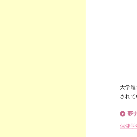
大学進
されて
夢ナ
保健学