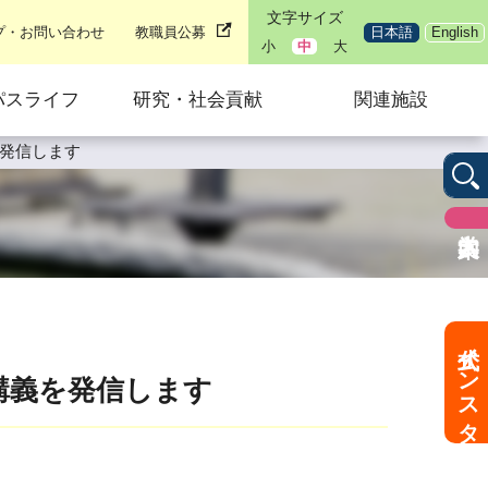
文字サイズ
プ・お問い合わせ
教職員公募
日本語
English
小
中
大
パスライフ
研究・社会貢献
関連施設
を発信します
公式インスタ
の講義を発信します