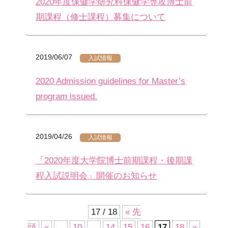
2020年度保健学研究科保健学専攻博士前
期課程（修士課程）募集について
2019/06/07
入試情報
2020 Admission guidelines for Master’s
program issued.
2019/04/26
入試情報
「2020年度大学院博士前期課程・後期課
程入試説明会」開催のお知らせ
17 / 18
« 先
頭
«
...
10
...
14
15
16
17
18
»