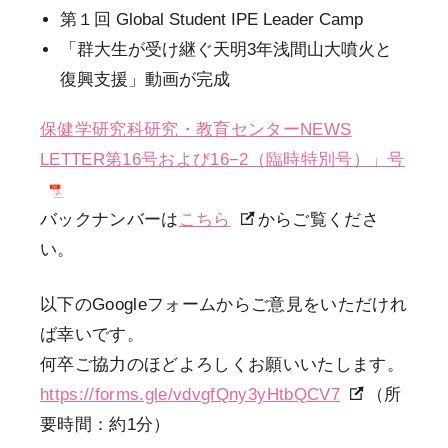
第１回 Global Student IPE Leader Camp
「群大生が受け継ぐ天明3年浅間山大噴火と
復興支援」動画が完成
保健学研究科研究・教育センターNEWS
LETTER第16号および16−2（臨時特別号）」号
バックナンバーは
こちら
からご覧くださ
い。
以下のGoogleフォームからご意見をいただけれ
ば幸いです。
何卒ご協力のほどよろしくお願いいたします。
https://forms.gle/vdvgfQny3yHtbQCV7
（所
要時間：約1分）