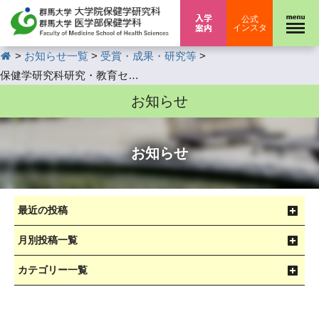
入学案内
公式
インスタ
HOME
>
>
>
お知らせ一覧
受賞・成果・研究等
保健学研究科研究・教育センターNEWS LETTER「多職種連携教育推進室からのお知らせ」
お知らせ
お知らせ
最近の投稿
月別投稿一覧
カテゴリー一覧