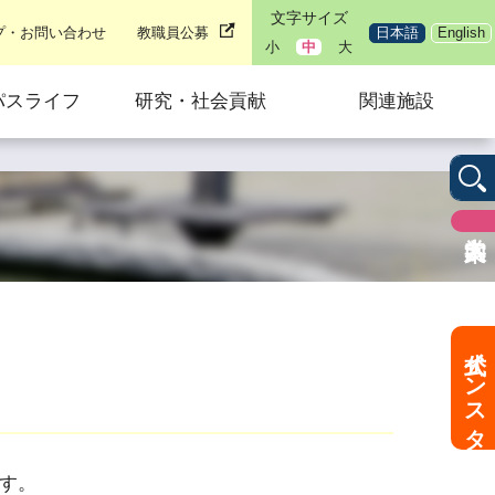
文字サイズ
プ・お問い合わせ
教職員公募
日本語
English
小
中
大
パスライフ
研究・社会貢献
関連施設
公式インスタ
す。