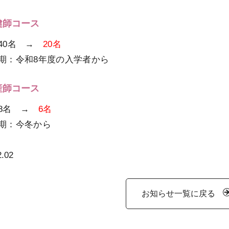
健師コース
40名 →
20名
期：令和8年度の入学者から
産師コース
：8名 →
6名
期：今冬から
2.02
お知らせ一覧に戻る