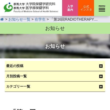
入学案内
公式
インスタ
HOME
>
>
>
お知らせ一覧
在学生
「第16回RADIOTHERAPY MOONSHOT共催 第4回重粒子線医理工連携セミナー」開催のお知らせ（8月1日(木)開催）
お知らせ
お知らせ
最近の投稿
月別投稿一覧
カテゴリー一覧