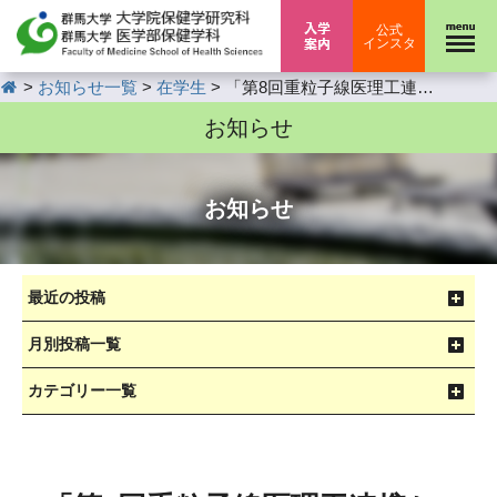
入学案内
公式
インスタ
HOME
>
>
>
お知らせ一覧
在学生
「第8回重粒子線医理工連携セミナー」開催のお知らせ（2月14日(金)開催）
お知らせ
お知らせ
最近の投稿
月別投稿一覧
カテゴリー一覧