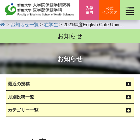
入学案内
公式
インスタ
HOME
>
>
>
お知らせ一覧
在学生
2021年度English Cafe University of Puget Sound アメリカオンライン研修＆保健学科GFL修了報告会の開催について
お知らせ
お知らせ
最近の投稿
月別投稿一覧
カテゴリー一覧