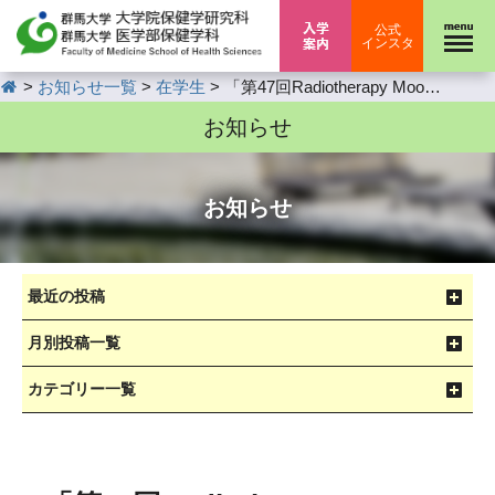
入学案内
公式
インスタ
HOME
>
>
>
お知らせ一覧
在学生
「第47回Radiotherapy Moonshot共催 重粒子線医理工セミナー」開催のお知らせ
お知らせ
お知らせ
最近の投稿
月別投稿一覧
カテゴリー一覧