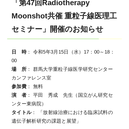
「第47回Radiotherapy
Moonshot共催 重粒子線医理工
セミナー」開催のお知らせ
日 時
： 令和5年3月15日（水）17：00～18：
00
場 所
： 群馬大学重粒子線医学研究センター
カンファレンス室
参加費
： 無料
演 者
： 平田 秀成 先生（国立がん研究セ
ンター東病院）
タイトル
： 「放射線治療における臨床試料の
遺伝子解析研究の課題と展望」