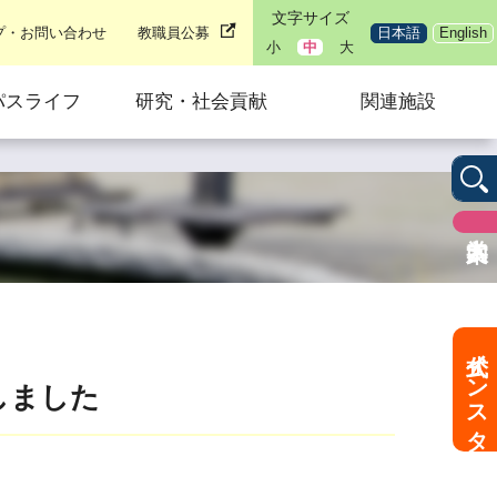
文字サイズ
プ・お問い合わせ
教職員公募
日本語
English
小
中
大
パスライフ
研究・社会貢献
関連施設
公式インスタ
開しました