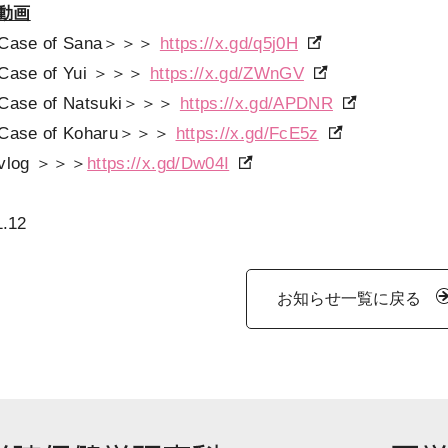
動画
1 Case of Sana＞＞＞
https://x.gd/q5j0H
2 Case of Yui ＞＞＞
https://x.gd/ZWnGV
3 Case of Natsuki＞＞＞
https://x.gd/APDNR
4 Case of Koharu＞＞＞
https://x.gd/FcE5z
5 vlog ＞＞＞
https://x.gd/Dw04I
1.12
お知らせ一覧に戻る