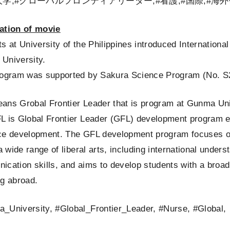
大学,#グローバルフロンティアリーダー,#看護,#国際,#海
ation of movie
s at University of the Philippines introduced Internatio
University.
rogram was supported by Sakura Science Program (No. 
ans Grobal Frontier Leader that is program at Gunma Uni
L is Global Frontier Leader (GFL) development program es
ce development. The GFL development program focuses on
 a wide range of liberal arts, including international under
cation skills, and aims to develop students with a broad
ng abroad.
_University, #Global_Frontier_Leader, #Nurse, #Global,