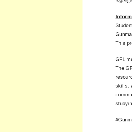
#群馬
Inform
Student
Gunma 
This p
GFL me
The GF
resour
skills,
communi
studyi
#Gunma