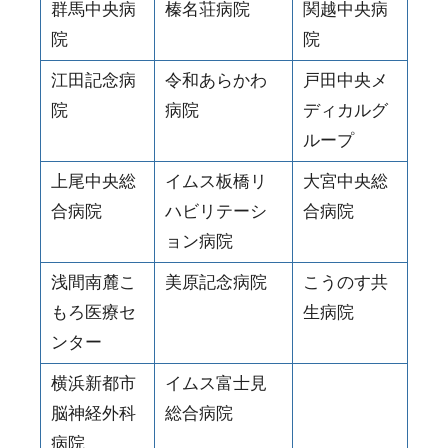
群馬中央病
榛名荘病院
関越中央病
院
院
江田記念病
令和あらかわ
戸田中央メ
院
病院
ディカルグ
ループ
上尾中央総
イムス板橋リ
大宮中央総
合病院
ハビリテーシ
合病院
ョン病院
浅間南麓こ
美原記念病院
こうのす共
もろ医療セ
生病院
ンター
横浜新都市
イムス富士見
脳神経外科
総合病院
病院