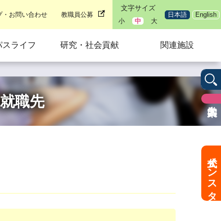
文字サイズ
プ・お問い合わせ
教職員公募
日本語
English
小
中
大
パスライフ
研究・社会貢献
関連施設
の就職先
公式インスタ