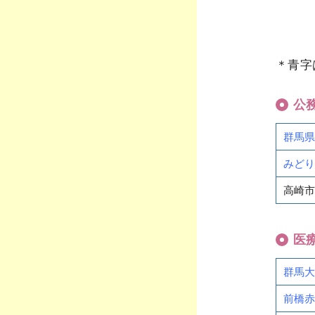
＊青字
公
群馬県
みどり
高崎市
医
群馬大
前橋赤