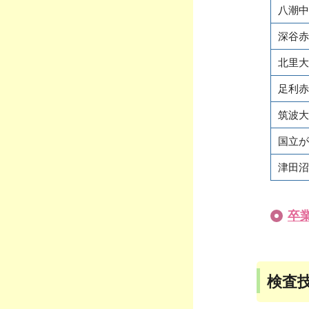
八潮中
深谷赤
北里大
足利赤
筑波大
国立が
津田沼
卒
検査