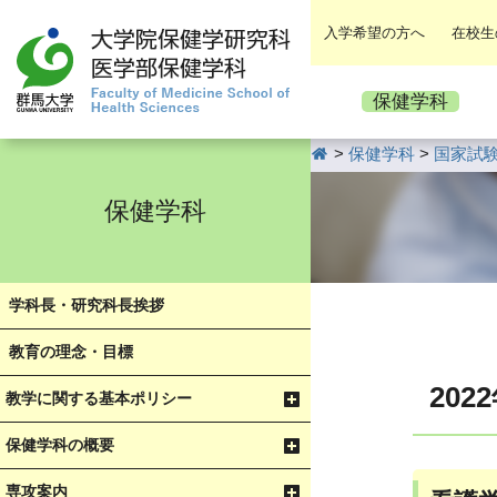
入学希望の方へ
在校生
保健学科
HOME
>
保健学科
>
国家試
保健学科
学科長・研究科長挨拶
教育の理念・目標
20
教学に関する基本ポリシー
保健学科の概要
専攻案内