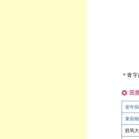
＊青字
医
老年病
東前橋
群馬大