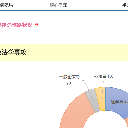
病院局
順心病院
半
業後の進路状況
療法学専攻